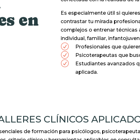
a
Es especialmente útil si quieres
es en
contrastar tu mirada profesiona
complejos o entrenar técnicas 
individual, familiar, infantojuve
R
Profesionales que quieren 
R
Psicoterapeutas que busca
R
Estudiantes avanzados q
aplicada.
ALLERES CLÍNICOS APLICAD
senciales de formación para psicólogos, psicoterapeuta
, criterio clínico y herramientas aplicables en consulta