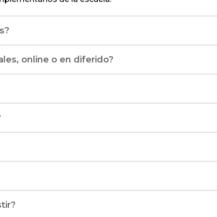
os?
es, online o en diferido?
?
tir?