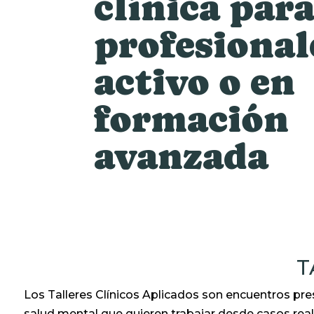
clínica par
profesional
activo o en
formación
avanzada
T
Los Talleres Clínicos Aplicados son encuentros pre
salud mental que quieren trabajar desde casos reales