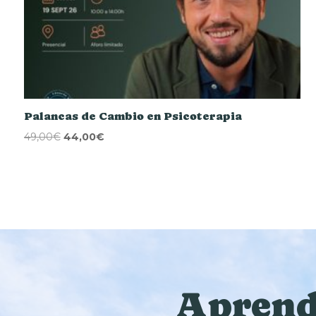
Palancas de Cambio en Psicoterapia
El
El
49,00
€
44,00
€
precio
precio
original
actual
era:
es:
49,00€.
44,00€.
Aprende